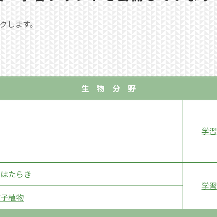
ンクします。
生 物 分 野
学習
とはたらき
学習
被子植物