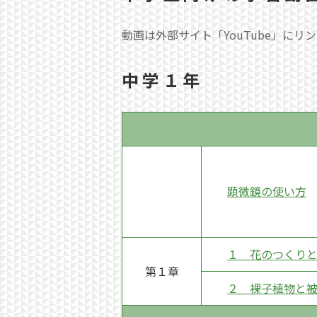
動画は外部サイト「YouTube」にリ
中学１年
顕微鏡の使い方
１ 花のつくり
第１章
２ 裸子植物と