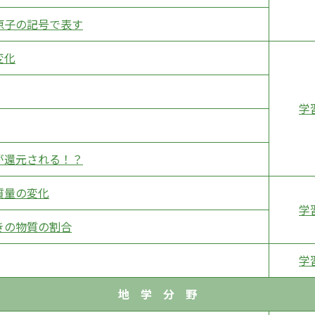
原子の記号で表す
変化
学
が還元される！？
質量の変化
学
きの物質の割合
学
地 学 分 野