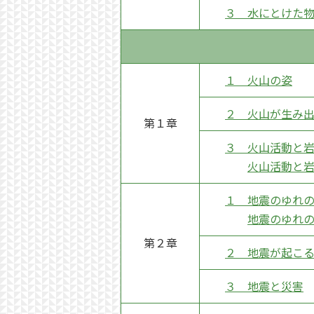
３ 水にとけた
１ 火山の姿
２ 火山が生み
第１章
３ 火山活動と
火山活動と
１ 地震のゆれ
地震のゆれ
第２章
２ 地震が起こ
３ 地震と災害