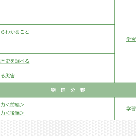
方
からわかること
学習
の歴史を調べる
わる災害
物 理 分 野
の力＜前編＞
学習
の力＜後編＞