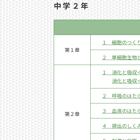
中学２年
１ 細胞のつく
第１章
２ 単細胞生物
１ 消化と吸収
消化と吸収
２ 呼吸のはた
３ 血液のはた
第２章
４ 排出のしく