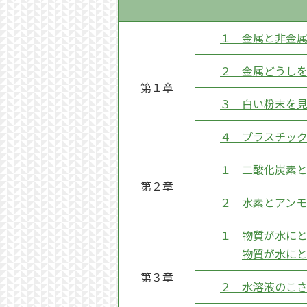
１ 金属と非金
２ 金属どうし
第１章
３ 白い粉末を
４ プラスチッ
１ 二酸化炭素
第２章
２ 水素とアン
１ 物質が水に
物質が水に
第３章
２ 水溶液のこ