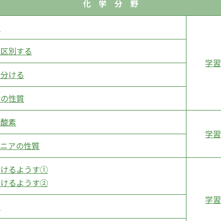
化 学 分 野
属
を区別する
学習
見分ける
クの性質
と酸素
学習
モニアの性質
とけるようす①
とけるようす②
学習
さ