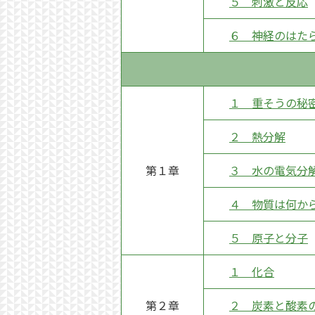
５ 刺激と反応
６ 神経のはた
１ 重そうの秘
２ 熱分解
第１章
３ 水の電気分
４ 物質は何か
５ 原子と分子
１ 化合
第２章
２ 炭素と酸素