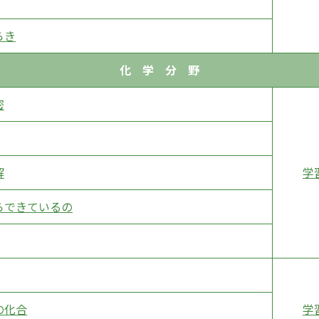
らき
化 学 分 野
密
解
学
らできているの
の化合
学