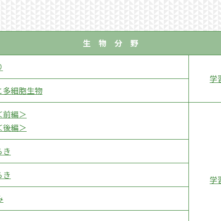
生 物 分 野
り
学
と多細胞生物
＜前編＞
＜後編＞
らき
らき
学
み