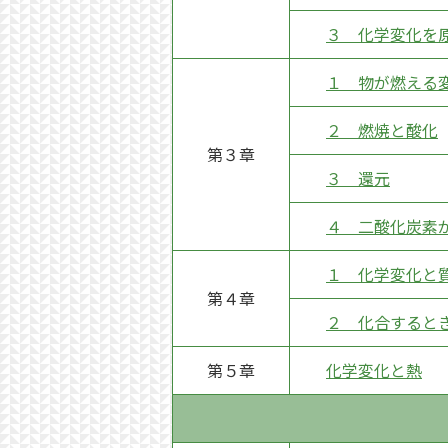
３ 化学変化を
１ 物が燃える
２ 燃焼と酸化
第３章
３ 還元
４ 二酸化炭素
１ 化学変化と
第４章
２ 化合すると
第５章
化学変化と熱