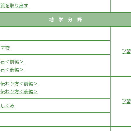
物質を取り出す
地 学 分 野
出す物
学習
岩石＜前編＞
岩石＜後編＞
の伝わり方＜前編＞
の伝わり方＜後編＞
学習
るしくみ