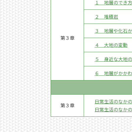
１ 地層のでき
２ 堆積岩
３ 地層や化石
第３章
４ 大地の変動
５ 身近な大地
６ 地層がかか
日常生活のなか
第３章
日常生活のなか